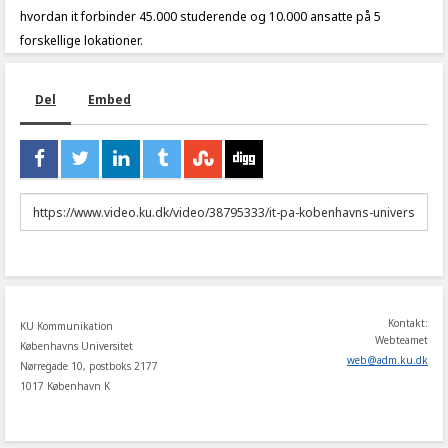
hvordan it forbinder 45.000 studerende og 10.000 ansatte på 5
forskellige lokationer.
Del
Embed
URL
to
share
Kontakt:
KU Kommunikation
Webteamet
Københavns Universitet
web
@
adm
.
ku
.
dk
Nørregade 10, postboks 2177
1017 København K