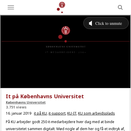
Toggle
menu
It på Københavns Universitet
Københavns Universitet
3.751 views
16. januar 2019
it på KU
,
it-support
,
KU-IT
,
KU som arbejdsplads
På KU arbejder godt 250 it-medarbejdere hver dag med at binde
universitetet sammen digitalt. Mød nogle af dem her og få et indtryk af,