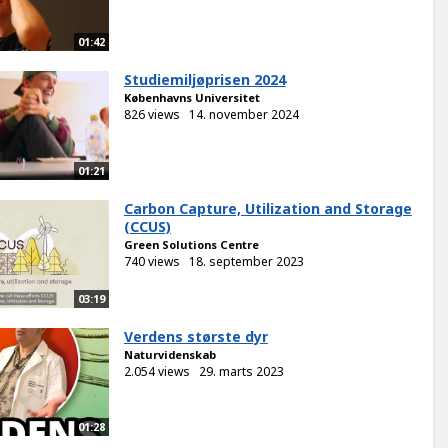
01:42
Studiemiljøprisen 2024
Københavns Universitet
826 views
14. november 2024
01:21
Carbon Capture, Utilization and Storage
(CCUS)
Green Solutions Centre
740 views
18. september 2023
03:19
Verdens største dyr
Naturvidenskab
2.054 views
29. marts 2023
01:28