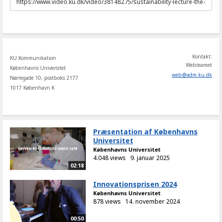
to
share
Kontakt:
KU Kommunikation
Webteamet
Københavns Universitet
web
@
adm
.
ku
.
dk
Nørregade 10, postboks 2177
1017 København K
Præsentation af Københavns
Universitet
Københavns Universitet
4.048 views
9. januar 2025
02:18
Innovationsprisen 2024
Københavns Universitet
878 views
14. november 2024
00:50