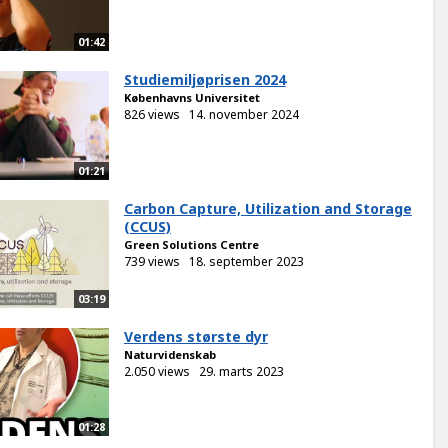
01:42
Studiemiljøprisen 2024
Københavns Universitet
826 views
14. november 2024
01:21
Carbon Capture, Utilization and Storage
(CCUS)
Green Solutions Centre
739 views
18. september 2023
03:19
Verdens største dyr
Naturvidenskab
2.050 views
29. marts 2023
01:28