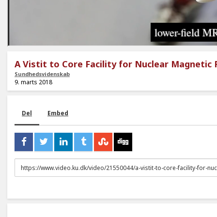
A Vistit to Core Facility for Nuclear Magneti
Sundhedsvidenskab
9. marts 2018
Del
Embed
URL
to
share