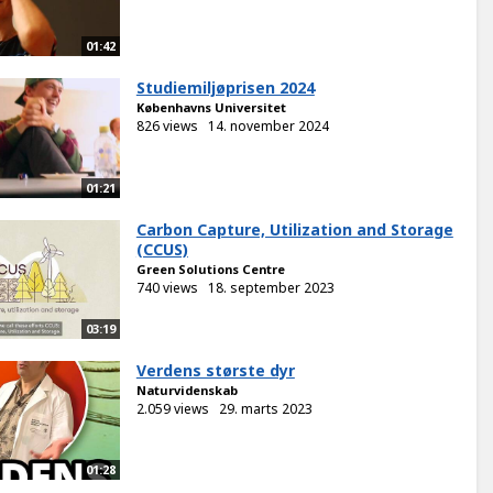
01:42
Studiemiljøprisen 2024
Københavns Universitet
826 views
14. november 2024
01:21
Carbon Capture, Utilization and Storage
(CCUS)
Green Solutions Centre
740 views
18. september 2023
03:19
Verdens største dyr
Naturvidenskab
2.059 views
29. marts 2023
01:28