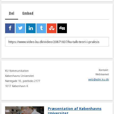
Del
Embed
URL
to
share
Kontakt:
KU Kommunikation
Webteamet
Københavns Universitet
web
@
adm
.
ku
.
dk
Nørregade 10, postboks 2177
1017 København K
Præsentation af Københavns
Universitet