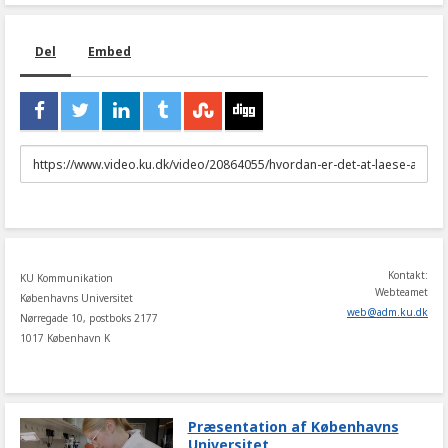
Del
Embed
URL
to
share
Kontakt:
KU Kommunikation
Webteamet
Københavns Universitet
web
@
adm
.
ku
.
dk
Nørregade 10, postboks 2177
1017 København K
Præsentation af Københavns
Universitet