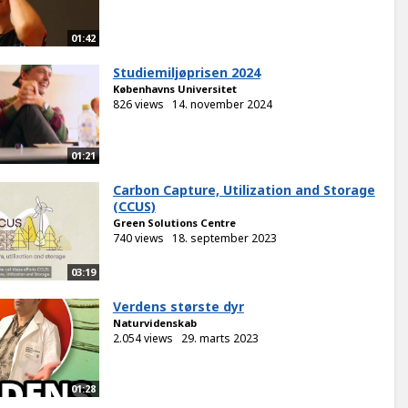
01:42
Studiemiljøprisen 2024
Københavns Universitet
826 views
14. november 2024
01:21
Carbon Capture, Utilization and Storage
(CCUS)
Green Solutions Centre
740 views
18. september 2023
03:19
Verdens største dyr
Naturvidenskab
2.054 views
29. marts 2023
01:28