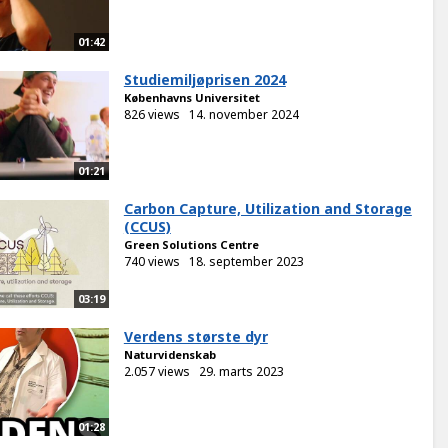
01:42
Studiemiljøprisen 2024
Københavns Universitet
826 views
14. november 2024
01:21
Carbon Capture, Utilization and Storage
(CCUS)
Green Solutions Centre
740 views
18. september 2023
03:19
Verdens største dyr
Naturvidenskab
2.057 views
29. marts 2023
01:28