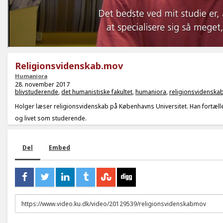
Religionsvidenskab.mov
Humaniora
28. november 2017
blivstuderende
,
det humanistiske fakultet
,
humaniora
,
religionsvidenska
Holger læser religionsvidenskab på Københavns Universitet. Han fortælle
og livet som studerende.
Del
Embed
URL
to