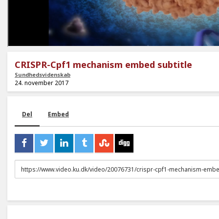
CRISPR-Cpf1 mechanism embed subtitle
Sundhedsvidenskab
24. november 2017
Del
Embed
URL
to
share