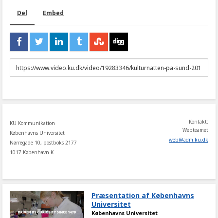
Del
Embed
URL
to
share
Kontakt:
KU Kommunikation
Webteamet
Københavns Universitet
web
@
adm
.
ku
.
dk
Nørregade 10, postboks 2177
1017 København K
Præsentation af Københavns
Universitet
Københavns Universitet