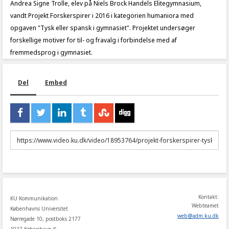
Andrea Signe Trolle, elev på Niels Brock Handels Elitegymnasium,
vandt Projekt Forskerspirer i 2016 i kategorien humaniora med
opgaven "Tysk eller spansk i gymnasiet". Projektet undersøger
forskellige motiver for til- og fravalg i forbindelse med af
fremmedsprog i gymnasiet.
Del
Embed
URL
to
share
Kontakt:
KU Kommunikation
Webteamet
Københavns Universitet
web
@
adm
.
ku
.
dk
Nørregade 10, postboks 2177