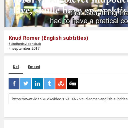
Knud Romer (English subtitles)
Sundhedsvidenskab
4. september 2017
Del
Embed
URL
to
share