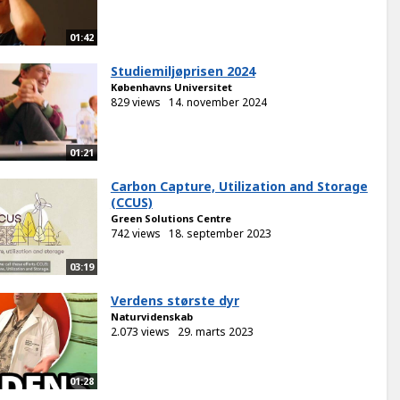
01:42
Studiemiljøprisen 2024
Københavns Universitet
829 views
14. november 2024
01:21
Carbon Capture, Utilization and Storage
(CCUS)
Green Solutions Centre
742 views
18. september 2023
03:19
Verdens største dyr
Naturvidenskab
2.073 views
29. marts 2023
01:28