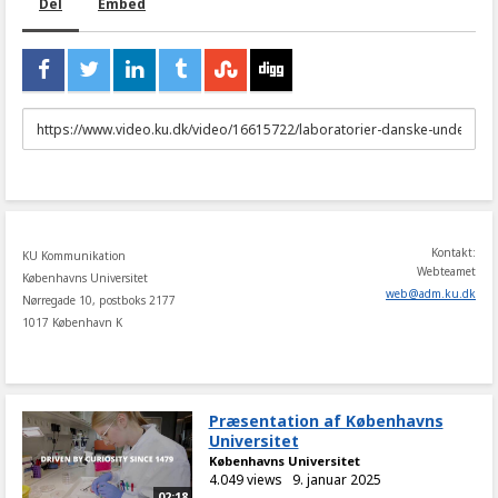
Del
Embed
URL
to
share
Kontakt:
KU Kommunikation
Webteamet
Københavns Universitet
web
@
adm
.
ku
.
dk
Nørregade 10, postboks 2177
1017 København K
Præsentation af Københavns
Universitet
Københavns Universitet
4.049 views
9. januar 2025
02:18