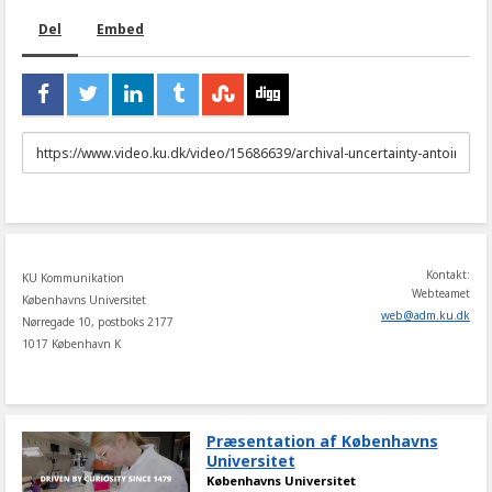
Del
Embed
URL
to
share
Kontakt:
KU Kommunikation
Webteamet
Københavns Universitet
web
@
adm
.
ku
.
dk
Nørregade 10, postboks 2177
1017 København K
Præsentation af Københavns
Universitet
Københavns Universitet