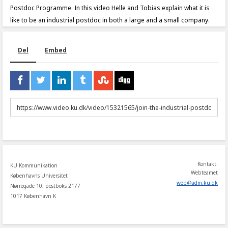
Postdoc Programme. In this video Helle and Tobias explain what it is
like to be an industrial postdoc in both a large and a small company.
Del
Embed
URL
to
share
Kontakt:
KU Kommunikation
Webteamet
Københavns Universitet
web
@
adm
.
ku
.
dk
Nørregade 10, postboks 2177
1017 København K