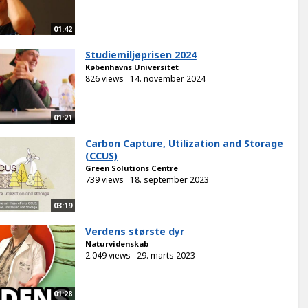
01:42
Studiemiljøprisen 2024
Københavns Universitet
826 views
14. november 2024
01:21
Carbon Capture, Utilization and Storage
(CCUS)
Green Solutions Centre
739 views
18. september 2023
03:19
Verdens største dyr
Naturvidenskab
2.049 views
29. marts 2023
01:28