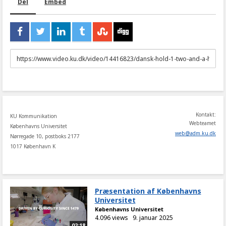
Del
Embed
URL
to
share
Kontakt:
KU Kommunikation
Webteamet
Københavns Universitet
web
@
adm
.
ku
.
dk
Nørregade 10, postboks 2177
1017 København K
Præsentation af Københavns
Universitet
Københavns Universitet
4.096 views
9. januar 2025
02:18