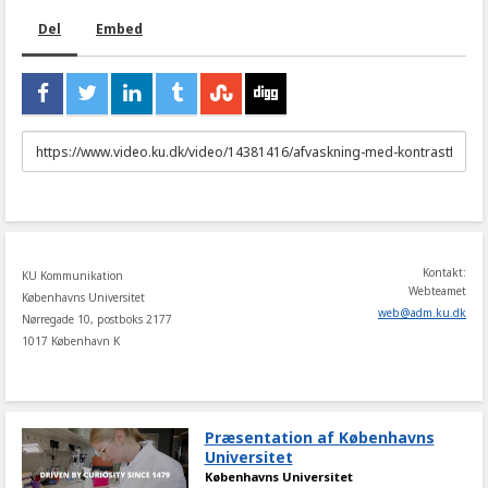
Del
Embed
URL
to
share
Kontakt:
KU Kommunikation
Webteamet
Københavns Universitet
web
@
adm
.
ku
.
dk
Nørregade 10, postboks 2177
1017 København K
Præsentation af Københavns
Universitet
Københavns Universitet