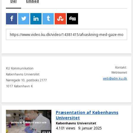
Del
Embed
URL
to
share
Kontakt:
KU Kommunikation
Webteamet
Københavns Universitet
web
@
adm
.
ku
.
dk
Nørregade 10, postboks 2177
1017 København K
Præsentation af Københavns
Universitet
Københavns Universitet
4.101 views
9. januar 2025
02:18