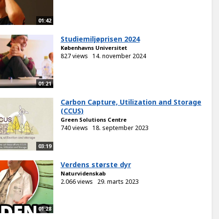
01:42
Studiemiljøprisen 2024
Københavns Universitet
827 views
14. november 2024
01:21
Carbon Capture, Utilization and Storage
(CCUS)
Green Solutions Centre
740 views
18. september 2023
03:19
Verdens største dyr
Naturvidenskab
2.066 views
29. marts 2023
01:28