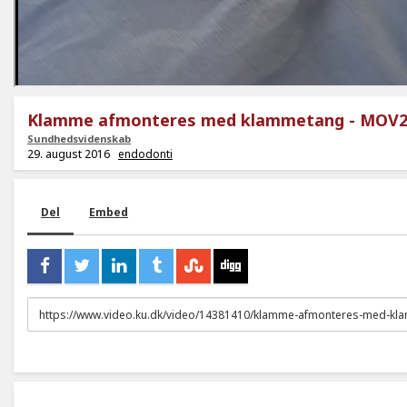
Klamme afmonteres med klammetang - MOV
Sundhedsvidenskab
29. august 2016
endodonti
Del
Embed
URL
to
share