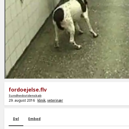
fordoejelse.flv
Sundhedsvidenskab
29. august 2016
klinik
,
veterinær
Del
Embed