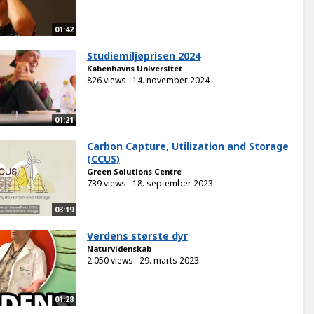
01:42
Studiemiljøprisen 2024
Københavns Universitet
826 views
14. november 2024
01:21
Carbon Capture, Utilization and Storage
(CCUS)
Green Solutions Centre
739 views
18. september 2023
03:19
Verdens største dyr
Naturvidenskab
2.050 views
29. marts 2023
01:28