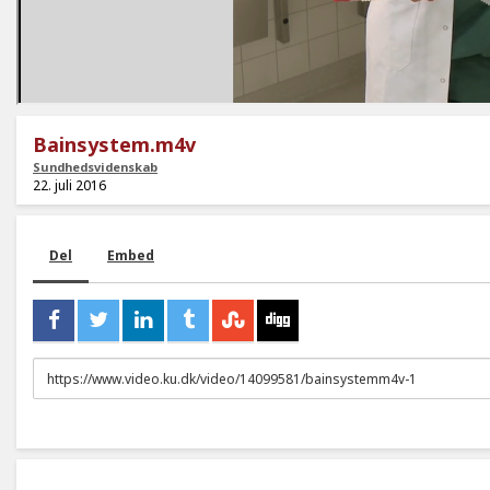
Bainsystem.m4v
Sundhedsvidenskab
22. juli 2016
Del
Embed
URL
to
share