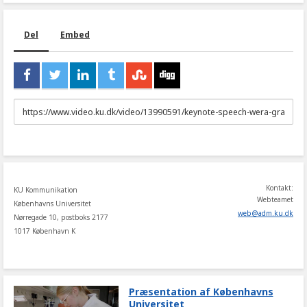
Del
Embed
URL
to
share
Kontakt:
KU Kommunikation
Webteamet
Københavns Universitet
web
@
adm
.
ku
.
dk
Nørregade 10, postboks 2177
1017 København K
Præsentation af Københavns
Universitet