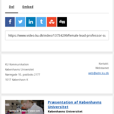
Del
Embed
URL
to
share
Kontakt:
KU Kommunikation
Webteamet
Københavns Universitet
web
@
adm
.
ku
.
dk
Nørregade 10, postboks 2177
1017 København K
Præsentation af Københavns
Universitet
Københavns Universitet