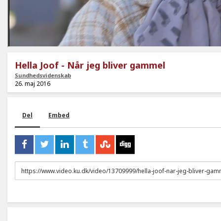
Hella Joof - Når jeg bliver gammel
Sundhedsvidenskab
26. maj 2016
Del
Embed
URL
to
share