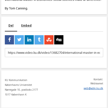
By Tom Canning.
Del
Embed
URL
to
share
Kontakt:
KU Kommunikation
Webteamet
Københavns Universitet
web
@
adm
.
ku
.
dk
Nørregade 10, postboks 2177
1017 København K