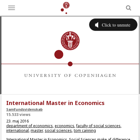
Toggle
menu
International Master in Economics
Samfundsvidenskab
15.533 views
23. maj 2016
department of economics
,
economics
,
faculty of social sciences
,
international
,
master
,
social sciences
,
tom canning
International Master in Economics. Social Sciences make af difference.