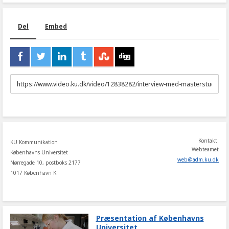
Del
Embed
URL
to
share
Kontakt:
KU Kommunikation
Webteamet
Københavns Universitet
web
@
adm
.
ku
.
dk
Nørregade 10, postboks 2177
1017 København K
Præsentation af Københavns
Universitet