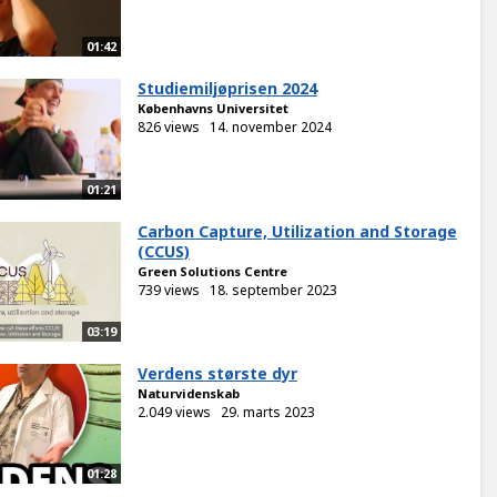
01:42
Studiemiljøprisen 2024
Københavns Universitet
826 views
14. november 2024
01:21
Carbon Capture, Utilization and Storage
(CCUS)
Green Solutions Centre
739 views
18. september 2023
03:19
Verdens største dyr
Naturvidenskab
2.049 views
29. marts 2023
01:28