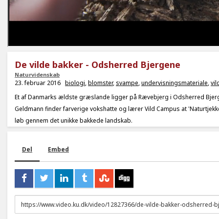
De vilde bakker - Odsherred Bjergene
Naturvidenskab
23. februar 2016
biologi
,
blomster
,
svampe
,
undervisningsmateriale
,
vi
Et af Danmarks ældste græslande ligger på Rævebjerg i Odsherred Bjer
Geldmann finder farverige vokshatte og lærer Vild Campus at 'Naturtjekke'
løb gennem det unikke bakkede landskab.
Del
Embed
URL
to