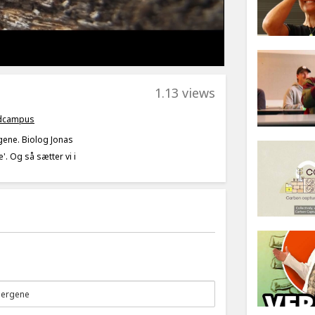
1.13 views
ldcampus
gene. Biolog Jonas
. Og så sætter vi i