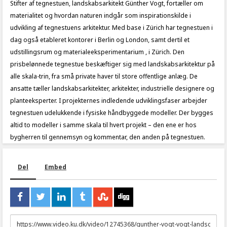
Stifter af tegnestuen, landskabsarkitekt Günther Vogt, fortæller om
materialitet og hvordan naturen indgår som inspirationskilde i
udvikling af tegnestuens arkitektur. Med base i Zürich har tegnestuen i
dag også etableret kontorer i Berlin og London, samt dertil et
udstillingsrum og materialeeksperimentarium , i Zürich. Den
prisbelønnede tegnestue beskæftiger sig med landskabsarkitektur på
alle skala-trin, fra små private haver til store offentlige anlæg. De
ansatte tæller landskabsarkitekter, arkitekter, industrielle designere og
planteeksperter. I projekternes indledende udviklingsfaser arbejder
tegnestuen udelukkende i fysiske håndbyggede modeller. Der bygges
altid to modeller i samme skala til hvert projekt – den ene er hos
bygherren til gennemsyn og kommentar, den anden på tegnestuen.
Del
Embed
URL