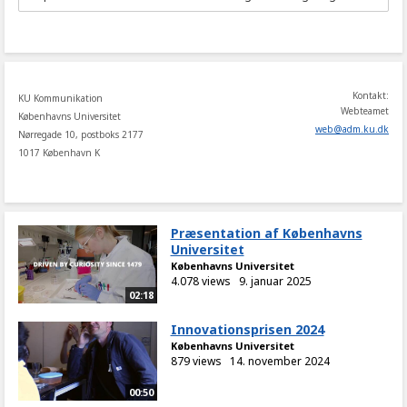
to
share
Kontakt:
KU Kommunikation
Webteamet
Københavns Universitet
web
@
adm
.
ku
.
dk
Nørregade 10, postboks 2177
1017 København K
Præsentation af Københavns
Universitet
Københavns Universitet
4.078 views
9. januar 2025
02:18
Innovationsprisen 2024
Københavns Universitet
879 views
14. november 2024
00:50