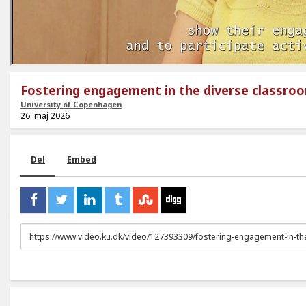
Fostering engagement in the diverse classro
University of Copenhagen
26. maj 2026
Del
Embed
URL
to
share