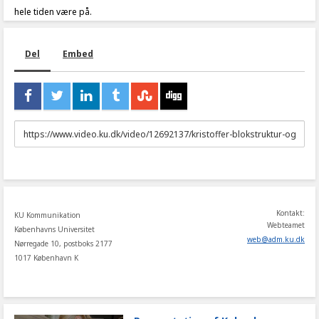
hele tiden være på.
Del
Embed
URL
to
share
Kontakt:
KU Kommunikation
Webteamet
Københavns Universitet
web
@
adm
.
ku
.
dk
Nørregade 10, postboks 2177
1017 København K