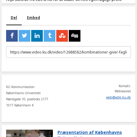
Del
Embed
URL
to
share
Kontakt:
KU Kommunikation
Webteamet
Københavns Universitet
web
@
adm
.
ku
.
dk
Nørregade 10, postboks 2177
1017 København K
Præsentation af Københavns