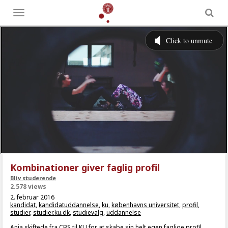
Toggle
menu
Kombinationer giver faglig profil
Bliv studerende
2.578 views
2. februar 2016
kandidat
,
kandidatuddannelse
,
ku
,
københavns universitet
,
profil
,
studier
,
studier.ku.dk
,
studievalg
,
uddannelse
Anja skiftede fra CBS til KU for at skabe sin helt egen faglige profil.