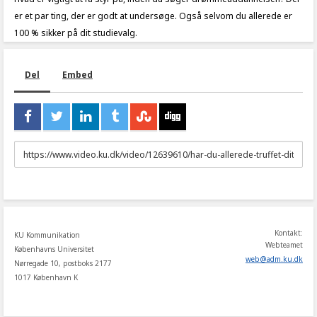
er et par ting, der er godt at undersøge. Også selvom du allerede er
100 % sikker på dit studievalg.
Del
Embed
URL
to
share
Kontakt:
KU Kommunikation
Webteamet
Københavns Universitet
web
@
adm
.
ku
.
dk
Nørregade 10, postboks 2177
1017 København K