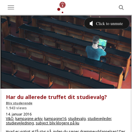
Toggle
menu
Har du allerede truffet dit studievalg?
Bliv studerende
1.943 views
14. januar 2016
V&O
,
kampagne-arkiv
,
kampagne16
,
studievalg
,
studievejleder
,
studievejledning
,
subject_bliv klogere på ku
Hvad er vigtigt at få styr på, inden du søger drømmeuddannelsen? Der