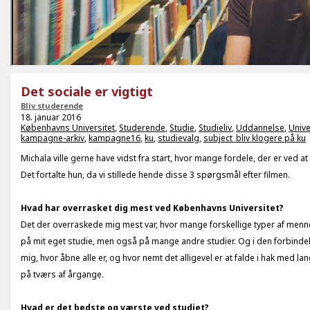
Det sociale er vigtigt
Bliv studerende
18. januar 2016
Københavns Universitet
,
Studerende
,
Studie
,
Studieliv
,
Uddannelse
,
Unive
kampagne-arkiv
,
kampagne16
,
ku
,
studievalg
,
subject_bliv klogere på ku
Michala ville gerne have vidst fra start, hvor mange fordele, der er ved a
Det fortalte hun, da vi stillede hende disse 3 spørgsmål efter filmen.
Hvad har overrasket dig mest ved Københavns Universitet?
Det der overraskede mig mest var, hvor mange forskellige typer af menne
på mit eget studie, men også på mange andre studier. Og i den forbinde
mig, hvor åbne alle er, og hvor nemt det alligevel er at falde i hak med lan
på tværs af årgange.
Hvad er det bedste og værste ved studiet?