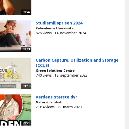
01:42
Studiemiljøprisen 2024
Københavns Universitet
826 views
14. november 2024
01:21
Carbon Capture, Utilization and Storage
(CCUS)
Green Solutions Centre
740 views
18. september 2023
03:19
Verdens største dyr
Naturvidenskab
2.054 views
29. marts 2023
01:28