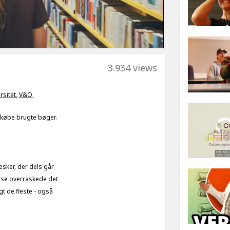
3.934 views
rsitet
,
V&O
,
t købe brugte bøger.
sker, der dels går
lse overraskede det
gt de fleste - også