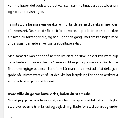
For mig ligger det bedste og det værste i samme ting, og det gælder pr
og holdundervisningen.
På mit studie får man kun karakterer i forbindelse med de eksaminer, der 
af semestret. Det har i de fleste tilfælde været super befriende, at du ik
alt, hvad du foretager dig, og at du godt en gang i mellem kan nøjes med
undervisningen uden hver gang at deltage aktivt.
Men samtidig kan det også nemt blive en faldgrube, da det kan være sup
muligheden for bare at kunne "læne sig tilbage" og observere. Så det han
finde den rigtige balance - for oftest får man bare mest ud af at deltage 
gode på universitetet er så, at det ikke har betydning for nogen årskarakt
komme til at sige noget forkert.
Hvad ville du gerne have vidst, inden du startede?
Noget jeg gerne ville have vidst, var i hvor høj grad det faktisk er muligt a
studievejlederne til at få råd og vejledning. Både før studiestart og unde