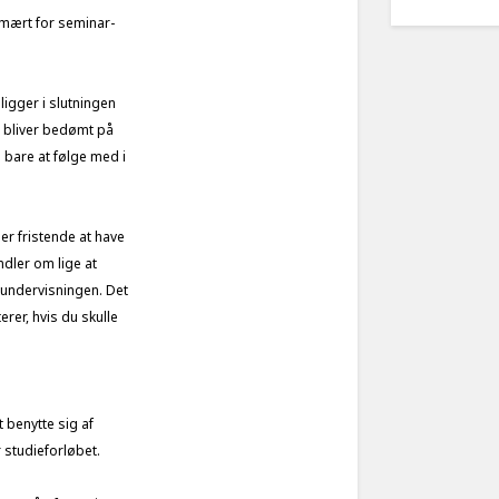
imært for seminar-
ligger i slutningen
ke bliver bedømt på
 bare at følge med i
er fristende at have
dler om lige at
i undervisningen. Det
erer, hvis du skulle
t benytte sig af
r studieforløbet.