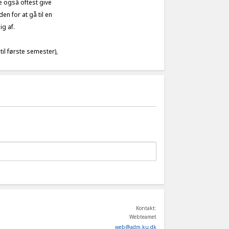
e også oftest give
en for at gå til en
ig af.
til første semester),
Kontakt:
Webteamet
web
@
adm
.
ku
.
dk