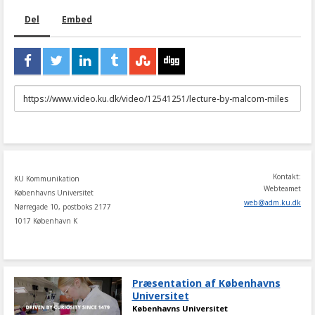
Del
Embed
URL
to
share
Kontakt:
KU Kommunikation
Webteamet
Københavns Universitet
web
@
adm
.
ku
.
dk
Nørregade 10, postboks 2177
1017 København K
Præsentation af Københavns
Universitet
Københavns Universitet