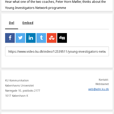
Hear what one of the two coaches, Peter Horn Møller, thinks about the
Young Investigators Network programme
Del
Embed
URL
to
share
Kontakt:
KU Kommunikation
Webteamet
Københavns Universitet
web
@
adm
.
ku
.
dk
Nørregade 10, postboks 2177
1017 København K