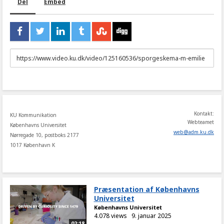
Del
Embed
URL
to
share
Kontakt:
KU Kommunikation
Webteamet
Københavns Universitet
web
@
adm
.
ku
.
dk
Nørregade 10, postboks 2177
1017 København K
Præsentation af Københavns
Universitet
Københavns Universitet
4.078 views
9. januar 2025
02:18