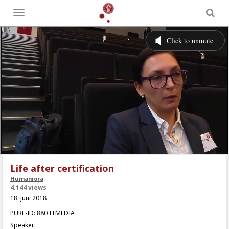
Toggle
menu
Life after certification
Humaniora
4.144 views
18. juni 2018
PURL-ID: 880 ITMEDIA
Speaker: