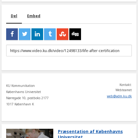
Del
Embed
URL
to
share
Kontakt:
KU Kommunikation
Webteamet
Københavns Universitet
web
@
adm
.
ku
.
dk
Nørregade 10, postboks 2177
1017 København K
Præsentation af Københavns
Universitet