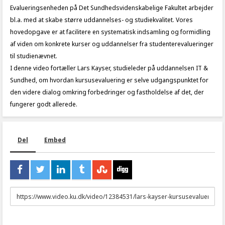
Evalueringsenheden på Det Sundhedsvidenskabelige Fakultet arbejder
bl.a. med at skabe større uddannelses- og studiekvalitet. Vores
hovedopgave er at facilitere en systematisk indsamling og formidling
af viden om konkrete kurser og uddannelser fra studenterevalueringer
til studienævnet.
I denne video fortæller Lars Kayser, studieleder på uddannelsen IT &
Sundhed, om hvordan kursusevaluering er selve udgangspunktet for
den videre dialog omkring forbedringer og fastholdelse af det, der
fungerer godt allerede.
Del
Embed
URL
to
share