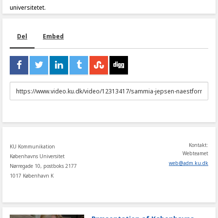
universitetet.
Del
Embed
URL
to
share
Kontakt:
KU Kommunikation
Webteamet
Københavns Universitet
web
@
adm
.
ku
.
dk
Nørregade 10, postboks 2177
1017 København K