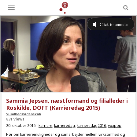
Toggle
menu
Sammia Jepsen, næstformand og filialleder i
Roskilde, DOFT (Karrieredag 2015)
Sundhedsvidenskab
831 views
20. oktober 2015
karriere
,
karrieredag
,
karrieredag2016
,
voxpop
Hør om karrieremuligheder og samarbejder mellem virksomhed og