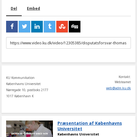
Del
Embed
URL
to
share
Kontakt:
KU Kommunikation
Webteamet
Københavns Universitet
web
@
adm
.
ku
.
dk
Nørregade 10, postboks 2177
1017 København K
Præsentation af Københavns
Universitet
Københavns Universitet