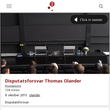
Toggle
menu
Disputatsforsvar Thomas Olander
Humaniora
728 views
9. oktober 2015
olander
Disputatsforsvar