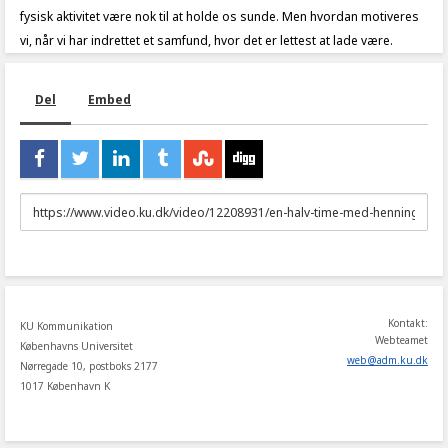
fysisk aktivitet være nok til at holde os sunde. Men hvordan motiveres
vi, når vi har indrettet et samfund, hvor det er lettest at lade være.
Del
Embed
URL
to
share
Kontakt:
KU Kommunikation
Webteamet
Københavns Universitet
web
@
adm
.
ku
.
dk
Nørregade 10, postboks 2177
1017 København K