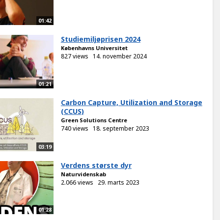
01:42
Studiemiljøprisen 2024
Københavns Universitet
827 views
14. november 2024
01:21
Carbon Capture, Utilization and Storage
(CCUS)
Green Solutions Centre
740 views
18. september 2023
03:19
Verdens største dyr
Naturvidenskab
2.066 views
29. marts 2023
01:28