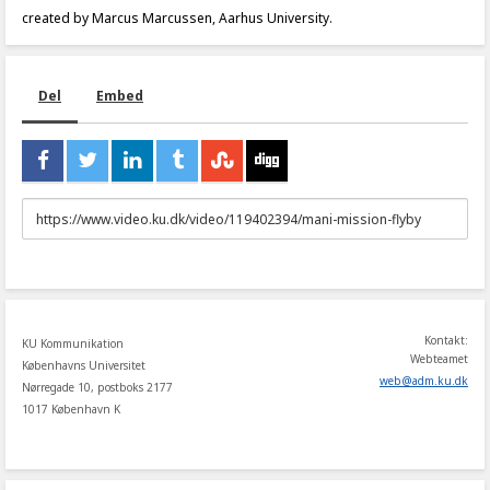
created by Marcus Marcussen, Aarhus University.
Del
Embed
URL
to
share
Kontakt:
KU Kommunikation
Webteamet
Københavns Universitet
web
@
adm
.
ku
.
dk
Nørregade 10, postboks 2177
1017 København K