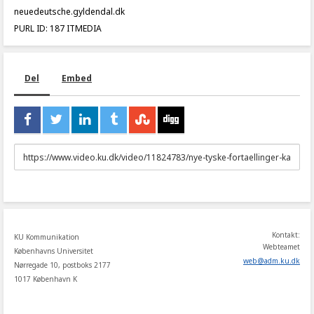
neuedeutsche.gyldendal.dk
PURL ID: 187 ITMEDIA
Del
Embed
URL
to
share
Kontakt:
KU Kommunikation
Webteamet
Københavns Universitet
web
@
adm
.
ku
.
dk
Nørregade 10, postboks 2177
1017 København K