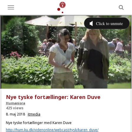
Toggle
menu
Nye tyske fortællinger: Karen Duve
Humaniora
425 views
8. maj 2018
itmedia
Nye tyske fortællinger med Karen Duve
http://hum.ku.dk/videnonline/webcast/tysk/karen_duve/