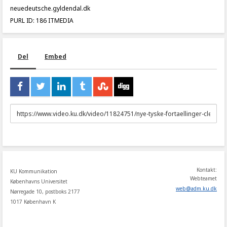
neuedeutsche.gyldendal.dk
PURL ID: 186 ITMEDIA
Del
Embed
URL
to
share
Kontakt:
KU Kommunikation
Webteamet
Københavns Universitet
web
@
adm
.
ku
.
dk
Nørregade 10, postboks 2177
1017 København K