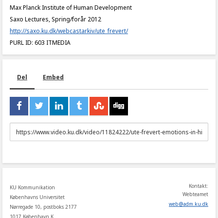
Max Planck Institute of Human Development
Saxo Lectures, Spring/forår 2012
http://saxo.ku.dk/webcastarkiv/ute_frevert/
PURL ID: 603 ITMEDIA
Del
Embed
URL
to
share
Kontakt:
KU Kommunikation
Webteamet
Københavns Universitet
web
@
adm
.
ku
.
dk
Nørregade 10, postboks 2177
1017 København K