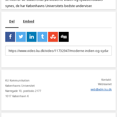
synes, de har Københavns Universitets bedste underviser.
Del
Embed
URL
to
share
Kontakt:
KU Kommunikation
Webteamet
Københavns Universitet
web
@
adm
.
ku
.
dk
Nørregade 10, postboks 2177
1017 København K