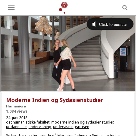
Toggle
menu
Moderne Indien og Sydasienstudier
Humaniora
1.084 views
24. juni 2015
det humanistiske fakultet
,
moderne indien og sydasienstudier
,
uddannelse
,
undervisning
,
undervisningsprisen
Se hvorfor de studerende på Moderne Indien og Sydasienstudier