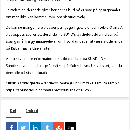
En række studerende giver her deres bud på et svar på spørgsmålet
om man ikke kan komme i tvivl om sit studievalg.
Du kan se mange flere videoer på nysgerrig.ku.dk - I en række Q and A
videospots svarer studerende fra SUND's bacheloruddannelser på
spørgsmål fra gymnasieelever om hvordan det er at være studerende
på Københavns Universitet.
Vil du have mere information om uddannelser på SUND - Det
Sundhedsvidenskabelige Fakultet - på Københavns Universitet, kan du
dem alle på studier.ku.dk
Musik: Asonic garcia – “Endless Realm (Bun/Fumitake Tamura remix)"
https://soundcloud.com/wearecc/dublabs-cc10-mix
Del
Embed