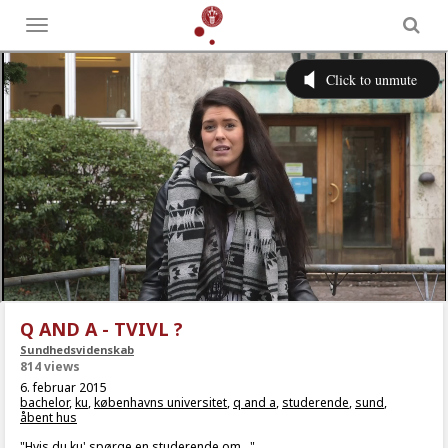
Toggle
menu
Q AND A - TVIVL ?
Sundhedsvidenskab
814 views
6. februar 2015
bachelor
,
ku
,
københavns universitet
,
q and a
,
studerende
,
sund
,
åbent hus
"Hvis du ku' spørge en studerende om..."