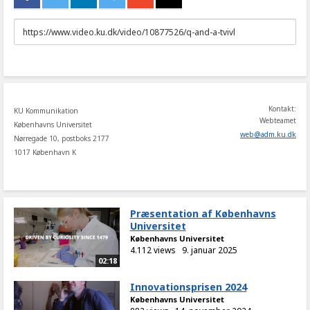
URL
to
share
Kontakt:
KU Kommunikation
Webteamet
Københavns Universitet
web
@
adm
.
ku
.
dk
Nørregade 10, postboks 2177
1017 København K
Præsentation af Københavns
Universitet
Københavns Universitet
4.112 views
9. januar 2025
02:18
Innovationsprisen 2024
Københavns Universitet